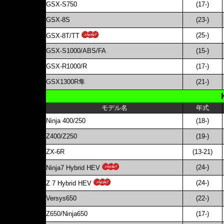
GSX-S750
(17-)
GSX-8S
(23-)
(25-)
GSX-8T/TT
GSX-S1000/ABS/FA
(15-)
GSX-R1000/R
(17-)
GSX1300R隼
(21-)
モデル名
年式
Ninja 400/250
(18-)
Z400/Z250
(19-)
ZX-6R
(13-21)
(24-)
Ninja7 Hybrid HEV
(24-)
Z 7 Hybrid HEV
Versys650
(22-)
Z650/Ninja650
(17-)