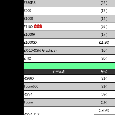
Z650RS
(22-)
Z900
(17-)
Z1000
(14-)
(26-)
Z1100
Z1000R
(17-)
Z1000SX
(11-20)
ZX-10R(Std Graphics)
(16-)
Z H2
(20-)
モデル名
年式
RS660
(21-)
Tuono660
(21-)
RSV4
(09-)
Tuono
(11-)
(19/20)
RSV4 1100