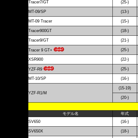
Tracer7/GT
(25-)
MT-09/SP
(13-)
MT-09 Tracer
(15-)
Tracer900GT
(18-)
Tracer9/GT
(21-)
(25-)
Tracer 9 GT+
XSR900
(22-)
(25-)
YZF-R9
MT-10/SP
(16-)
(15-19)
YZF-R1/M
(20-)
モデル名
年式
SV650
(16-)
SV650X
(18-)