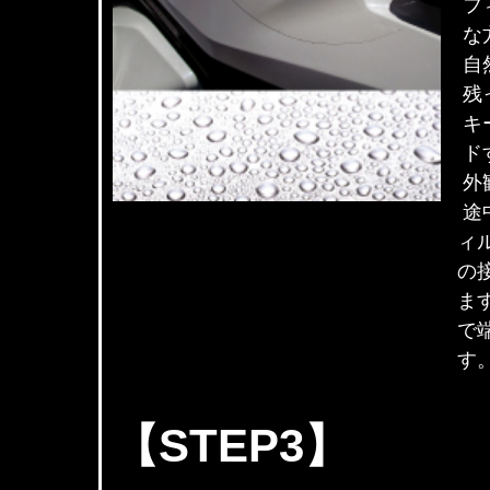
フ
な
自
残
キ
ド
外
途
ィ
の
ま
で
す
【STEP3】