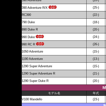
390 Adventure
(20-)
(25-)
390 Adventure R/X
RC390
(22-)
790 Duke
(18-)
890 Duke R
(20-)
(24-)
990 Duke
(26-)
990 RC R
1050 Adventure
(15-)
1190 Adventure
(13-)
1290 Super Adventure
(15-)
1290 Super Adventure R
(21-)
1290 Super Duke R
(20-)
M
モデル名
年式
V100 Mandello
(23-)