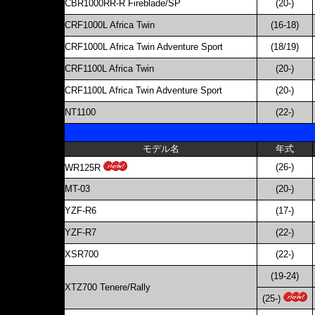
CBR1000RR-R Fireblade/SP
(20-)
CRF1000L Africa Twin
(16-18)
CRF1000L Africa Twin Adventure Sport
(18/19)
CRF1100L Africa Twin
(20-)
CRF1100L Africa Twin Adventure Sport
(20-)
NT1100
(22-)
モデル名
年式
(26-)
WR125R
MT-03
(20-)
YZF-R6
(17-)
YZF-R7
(22-)
XSR700
(22-)
(19-24)
XTZ700 Tenere/Rally
(25-)