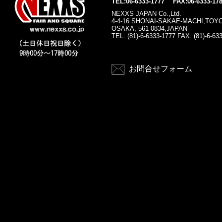
TEL:06-6333-1777 FAX:06-6333-17
NEXXS JAPAN Co.,Ltd.
4-4-16 SHONAI-SAKAE-MACHI,TOY
OSAKA, 561-0834,JAPAN
TEL: (81)-6-6333-1777 FAX: (81)-6-63
お問合せフォーム