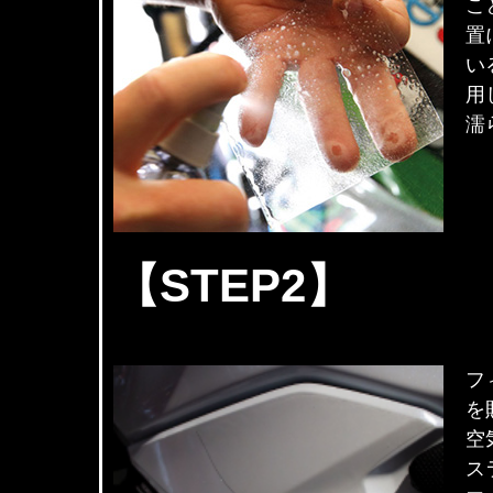
こ
置
い
用
濡
【STEP2】
フ
を
空
ス