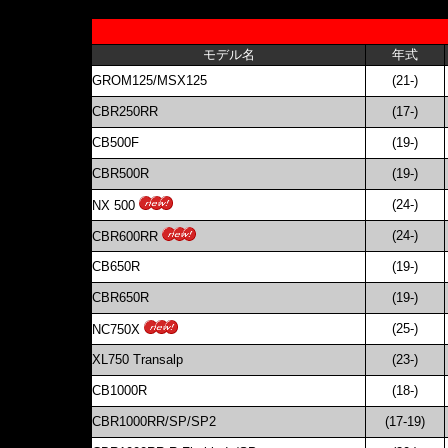
モデル名
年式
GROM125/MSX125
(21-)
CBR250RR
(17-)
CB500F
(19-)
CBR500R
(19-)
(24-)
NX 500
(24-)
CBR600RR
CB650R
(19-)
CBR650R
(19-)
(25-)
NC750X
XL750 Transalp
(23-)
CB1000R
(18-)
CBR1000RR/SP/SP2
(17-19)