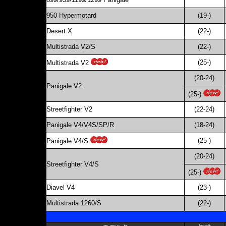
950 Hypermotard
(19-)
Desert X
(22-)
Multistrada V2/S
(22-)
(25-)
Multistrada V2
(20-24)
Panigale V2
(25-)
Streetfighter V2
(22-24)
Panigale V4/V4S/SP/R
(18-24)
(25-)
Panigale V4/S
(20-24)
Streetfighter V4/S
(25-)
Diavel V4
(23-)
Multistrada 1260/S
(22-)