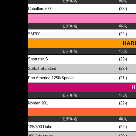
モデル名
年式
Caballero700
(23-)
モデル名
年式
SM700
(22-)
HAR
モデル名
年式
Sportster S
(22-)
Softail Standard
(22-)
Pan America 1250/Special
(21-)
H
モデル名
年式
Norden 901
(22-)
モデル名
年式
125/390 Duke
(22-)