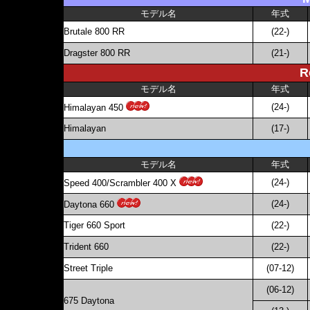
モデル名
年式
Brutale 800 RR
(22-)
Dragster 800 RR
(21-)
R
モデル名
年式
(24-)
Himalayan 450
Himalayan
(17-)
モデル名
年式
(24-)
Speed 400/Scrambler 400 X
(24-)
Daytona 660
Tiger 660 Sport
(22-)
Trident 660
(22-)
Street Triple
(07-12)
(06-12)
675 Daytona