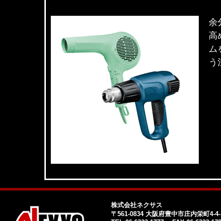
余
高
ム
う
株式会社ネクサス
〒561-0834 大阪府豊中市庄内栄町4-4-