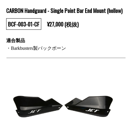
CARBON Handguard - Single Point Bar End Mount (hollow)
BCF-003-01-CF
¥27,000 (税抜)
適合製品
・Barkbusters製バックボーン