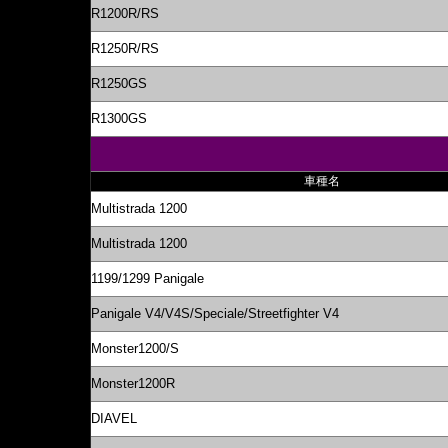
R1200R/RS
R1250R/RS
R1250GS
R1300GS
車種名
Multistrada 1200
Multistrada 1200
1199/1299 Panigale
Panigale V4/V4S/Speciale/Streetfighter V4
Monster1200/S
Monster1200R
DIAVEL